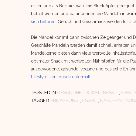
essen und als Beispiel wäre ein Stück Apfel geeignet
befreit werden und dafür können die Mandeln in wa
sich betören
, Geruch und Geschmack werden für sic
Die Mandel kommt dann zwischen Zeigefinger und Da
Geschälte Mandeln werden damit schnell erhalten un
Mandelkerne bieten dann viele wertvolle Inhaltsstoffe
optimaler Snack mit wertvollen Nährstoffen für die P
ausgewogene, gesunde, vegane und basische Ernähr
Lifestyle, sensorisch untermalt
.
POSTED IN
GESUNDHEIT & WELLNESS
,
OBST 
TAGGED
ERNÄHRUNG
,
ESSEN
,
NASCHEN
,
NUS