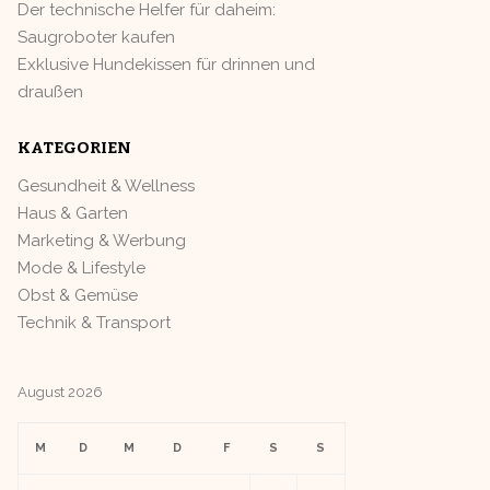
Der technische Helfer für daheim:
Saugroboter kaufen
Exklusive Hundekissen für drinnen und
draußen
KATEGORIEN
Gesundheit & Wellness
Haus & Garten
Marketing & Werbung
Mode & Lifestyle
Obst & Gemüse
Technik & Transport
August 2026
M
D
M
D
F
S
S