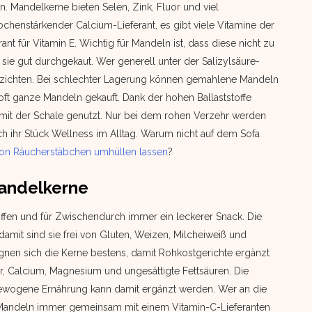
n. Mandelkerne bieten Selen, Zink, Fluor und viel
chenstärkender Calcium-Lieferant, es gibt viele Vitamine der
nt für Vitamin E. Wichtig für Mandeln ist, dass diese nicht zu
ie gut durchgekaut. Wer generell unter der Salizylsäure-
verzichten. Bei schlechter Lagerung können gemahlene Mandeln
ft ganze Mandeln gekauft. Dank der hohen Ballaststoffe
it der Schale genutzt. Nur bei dem rohen Verzehr werden
h ihr Stück Wellness im Alltag. Warum nicht auf dem Sofa
von Räucherstäbchen umhüllen lassen
?
Mandelkerne
offen und für Zwischendurch immer ein leckerer Snack. Die
mit sind sie frei von Gluten, Weizen, Milcheiweiß und
gnen sich die Kerne bestens, damit Rohkostgerichte ergänzt
er, Calcium, Magnesium und ungesättigte Fettsäuren. Die
sgewogene Ernährung kann damit ergänzt werden. Wer an die
e Mandeln immer gemeinsam mit einem Vitamin-C-Lieferanten