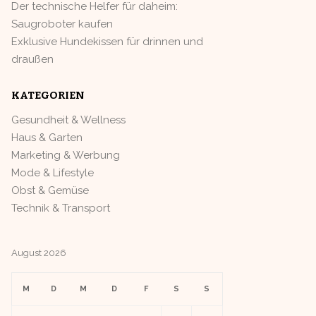
Der technische Helfer für daheim:
Saugroboter kaufen
Exklusive Hundekissen für drinnen und
draußen
KATEGORIEN
Gesundheit & Wellness
Haus & Garten
Marketing & Werbung
Mode & Lifestyle
Obst & Gemüse
Technik & Transport
August 2026
M
D
M
D
F
S
S