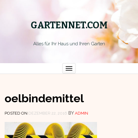
GARTENNET.COM
Alles für Ihr Haus und Ihren Garten
Toggle
navigation
oelbindemittel
BY
POSTED ON
DEZEMBER 22, 2016
ADMIN