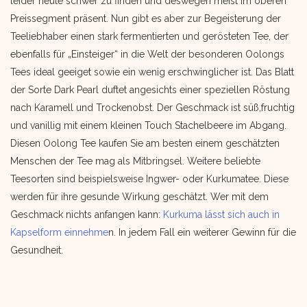
leider heute schwer zu finden und deswegen meist im oberen
Preissegment präsent. Nun gibt es aber zur Begeisterung der
Teeliebhaber einen stark fermentierten und gerösteten Tee, der
ebenfalls für „Einsteiger“ in die Welt der besonderen Oolongs
Tees ideal geeiget sowie ein wenig erschwinglicher ist. Das Blatt
der Sorte Dark Pearl duftet angesichts einer speziellen Röstung
nach Karamell und Trockenobst. Der Geschmack ist süß,fruchtig
und vanillig mit einem kleinen Touch Stachelbeere im Abgang.
Diesen Oolong Tee kaufen Sie am besten einem geschätzten
Menschen der Tee mag als Mitbringsel. Weitere beliebte
Teesorten sind beispielsweise Ingwer- oder Kurkumatee. Diese
werden für ihre gesunde Wirkung geschätzt. Wer mit dem
Geschmack nichts anfangen kann:
Kurkuma lässt sich auch in
Kapselform einnehme
n. In jedem Fall ein weiterer Gewinn für die
Gesundheit.