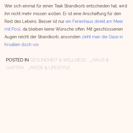
Wer sich einmal für einen Teak Strandkorb entschieden hat, wird
ihn nicht mehr missen wollen. Er ist eine Anschaffung für den
Rest des Lebens. Besser ist nur
ein Ferienhaus direkt am Meer
mit Pool
, da bleiben keine Wünsche offen. Mit geschlossenen
Augen reicht der Strandkorb, ansonsten
zieht man die Oase in
Kroatien doch vor
.
POSTED IN
GESUNDHEIT & WELLNESS
,
HAUS &
T
GARTEN
,
MODE & LIFESTYLE
E
E
G
H
S
S
T
T
U