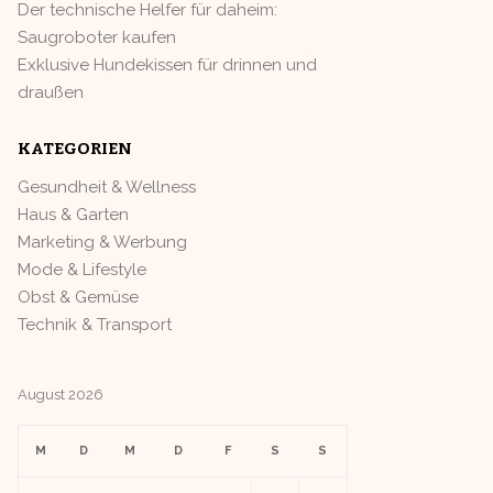
Der technische Helfer für daheim:
Saugroboter kaufen
Exklusive Hundekissen für drinnen und
draußen
KATEGORIEN
Gesundheit & Wellness
Haus & Garten
Marketing & Werbung
Mode & Lifestyle
Obst & Gemüse
Technik & Transport
August 2026
M
D
M
D
F
S
S