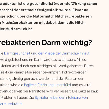
hprodukten ist die gesundheitsfördernde Wirkung schon
enschaftler erstmals festgestellt wurde. Etwa 100
inge schon über die Muttermilch Milchsäurebakterien
 Milchsäurebakterien mit dabei, damit die Milch
r Muttermilch ist.
urebakterien Darm wichtig?
die
Darmgesundheit und der Pflege der Darmschleimhaut
rd gebildet und im Darm wird das leicht saure Milieu
akterien wird durch den niedrigen pH-Wert gehemmt. Durch
irekt die Krankheitserreger bekämpfen. Indirekt werden
ständig streitig gemacht werden und der Platz an der
uktion wird die
tägliche Ernährung unterstützt
und es wird
verfügbarkeit der Nährstoffe wird verbessert. Die Laktase baut
z Probleme haben. Die
Symptome bei der Intoleranz von
arm reduziert
.