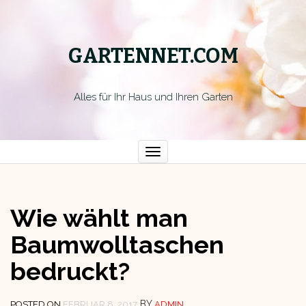
GARTENNET.COM
Alles für Ihr Haus und Ihren Garten
Toggle
navigation
Wie wählt man
Baumwolltaschen
bedruckt?
BY
POSTED ON
FEBRUAR 8, 2017
ADMIN