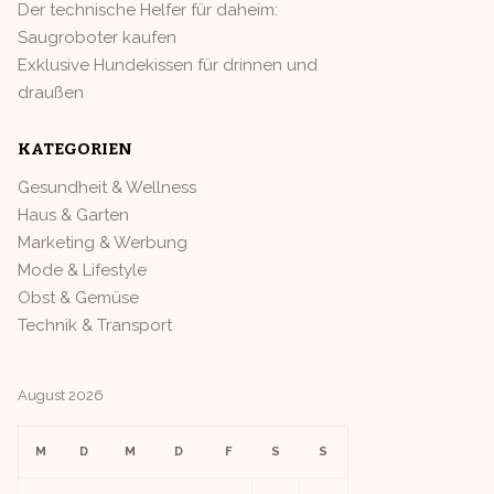
Der technische Helfer für daheim:
Saugroboter kaufen
Exklusive Hundekissen für drinnen und
draußen
KATEGORIEN
Gesundheit & Wellness
Haus & Garten
Marketing & Werbung
Mode & Lifestyle
Obst & Gemüse
Technik & Transport
August 2026
M
D
M
D
F
S
S